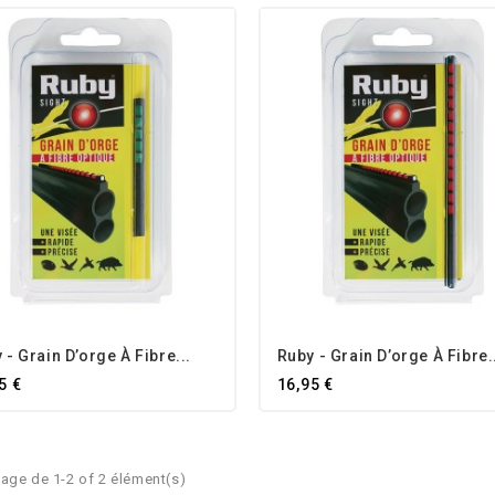
 - Grain D’orge À Fibre...
Ruby - Grain D’orge À Fibre.
5 €
16,95 €
age de 1-2 of 2 élément(s)