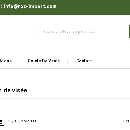
:
info@roc-import.com
alogue
Points De Vente
Contact
s de visée
Trier
Il y a 2 produits.