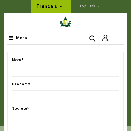
Français
Top Link
Menu
Nom*
Prénom*
Société*